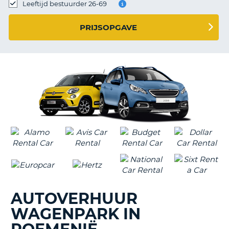
TO
Leeftijd bestuurder 26-69
N
PRIJSOPGAVE
S
AUTOVERHUUR
WAGENPARK IN
T