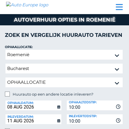
AUTO
AUTO
AUTO
CAMPER
PARTNER
HULP
EUROPE
HUREN
HUREN
HUREN
AUTOVERHUUR OPTIES IN ROEMENIË
N
CAMPER
NT
HUREN
ZOEK EN VERGELIJK HUURAUTO TARIEVEN
PARTNER
R
HULP
OPHAALLOCATIE:
NG
Huurauto
MIJN
op
ACCOUNT
een
BEHEER
andere
MIJN
locatie
BOEKING
inleveren?
NEDERLAND
Huurauto op een andere locatie inleveren?
INLEVERLOCATIE:
OPHAALTIJDSTIP:
OPHAALDATUM:
10:00
INLEVERTIJDSTIP:
INLEVERDATUM:
10:00