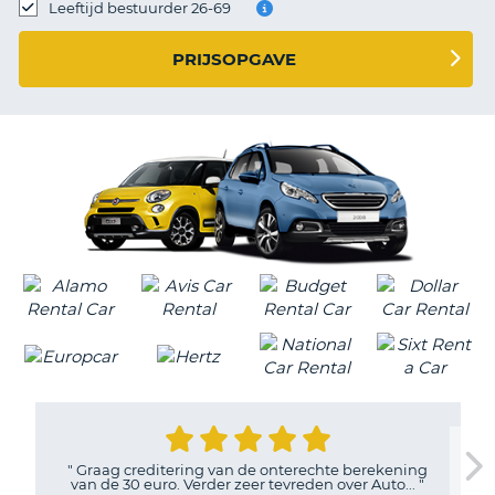
TO
Leeftijd bestuurder 26-69
N
PRIJSOPGAVE
S
"
Graag creditering van de onterechte berekening
van de 30 euro. Verder zeer tevreden over Auto...
"
T