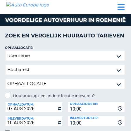
AUTO
AUTO
AUTO
CAMPER
PARTNER
HULP
EUROPE
HUREN
HUREN
HUREN
VOORDELIGE AUTOVERHUUR IN ROEMENIË
N
CAMPER
NT
HUREN
ZOEK EN VERGELIJK HUURAUTO TARIEVEN
PARTNER
R
HULP
OPHAALLOCATIE:
NG
Huurauto
MIJN
op
ACCOUNT
een
BEHEER
andere
MIJN
locatie
BOEKING
inleveren?
NEDERLAND
Huurauto op een andere locatie inleveren?
INLEVERLOCATIE:
OPHAALTIJDSTIP:
OPHAALDATUM:
10:00
INLEVERTIJDSTIP:
INLEVERDATUM:
10:00