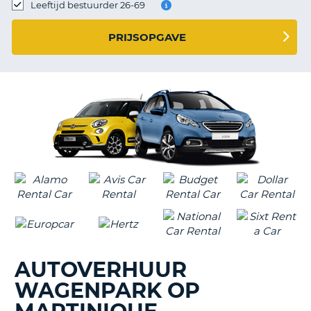
TO
Leeftijd bestuurder 26-69
N
PRIJSOPGAVE
S
AUTOVERHUUR
WAGENPARK OP
T