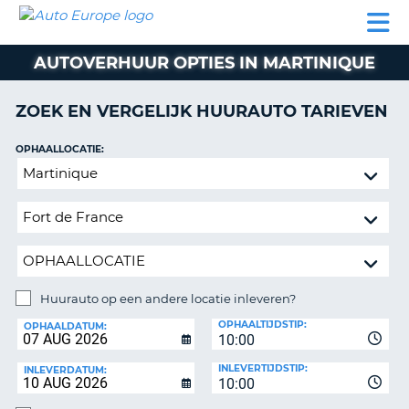
AUTO
AUTO
AUTO
CAMPER
PARTNER
HULP
EUROPE
HUREN
HUREN
HUREN
AUTOVERHUUR OPTIES IN MARTINIQUE
N
CAMPER
NT
HUREN
ZOEK EN VERGELIJK HUURAUTO TARIEVEN
PARTNER
R
HULP
OPHAALLOCATIE:
NG
Huurauto
MIJN
op
ACCOUNT
een
BEHEER
andere
MIJN
locatie
BOEKING
inleveren?
NEDERLAND
Huurauto op een andere locatie inleveren?
INLEVERLOCATIE:
OPHAALTIJDSTIP:
OPHAALDATUM:
10:00
INLEVERTIJDSTIP:
INLEVERDATUM:
10:00