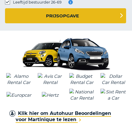
TO
Leeftijd bestuurder 26-69
N
PRIJSOPGAVE
S
Klik hier om Autohuur Beoordelingen
voor Martinique te lezen
T