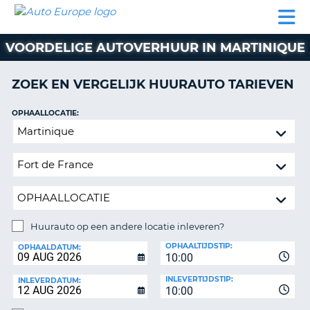
AUTO
AUTO
AUTO
CAMPER
PARTNER
HULP
EUROPE
HUREN
HUREN
HUREN
VOORDELIGE AUTOVERHUUR IN MARTINIQUE
N
CAMPER
NT
HUREN
ZOEK EN VERGELIJK HUURAUTO TARIEVEN
PARTNER
R
HULP
OPHAALLOCATIE:
NG
Huurauto
MIJN
op
ACCOUNT
een
BEHEER
andere
MIJN
locatie
BOEKING
inleveren?
NEDERLAND
Huurauto op een andere locatie inleveren?
INLEVERLOCATIE:
OPHAALTIJDSTIP:
OPHAALDATUM:
10:00
INLEVERTIJDSTIP:
INLEVERDATUM:
10:00