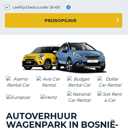
TO
Leeftijd bestuurder 26-69
N
PRIJSOPGAVE
S
AUTOVERHUUR
WAGENPARK IN BOSNIË-
T