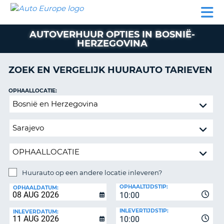
AUTO
AUTO
AUTO
CAMPER
PARTNER
HULP
EUROPE
HUREN
HUREN
HUREN
AUTOVERHUUR OPTIES IN BOSNIË-
N
CAMPER
HERZEGOVINA
NT
HUREN
PARTNER
ZOEK EN VERGELIJK HUURAUTO TARIEVEN
R
HULP
OPHAALLOCATIE:
NG
MIJN
Huurauto
ACCOUNT
op
BEHEER
een
MIJN
andere
BOEKING
locatie
inleveren?
NEDERLAND
Huurauto op een andere locatie inleveren?
INLEVERLOCATIE:
OPHAALTIJDSTIP:
OPHAALDATUM:
10:00
INLEVERTIJDSTIP:
INLEVERDATUM:
10:00