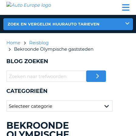
AUTO
AUTO
AUTO
CAMPER
PARTNER
HULP
EUROPE
HUREN
HUREN
HUREN
N
CAMPER
ZOEK EN VERGELIJK HUURAUTO TARIEVEN
NT
HUREN
PARTNER
Home
Reisblog
R
HULP
Bekroonde Olympische gaststeden
NG
MIJN
BLOG ZOEKEN
ACCOUNT
BEHEER
MIJN
BOEKING
CATEGORIEËN
NEDERLAND
BEKROONDE
BLOGS
ZOEKEN......
OLYMPISCHE