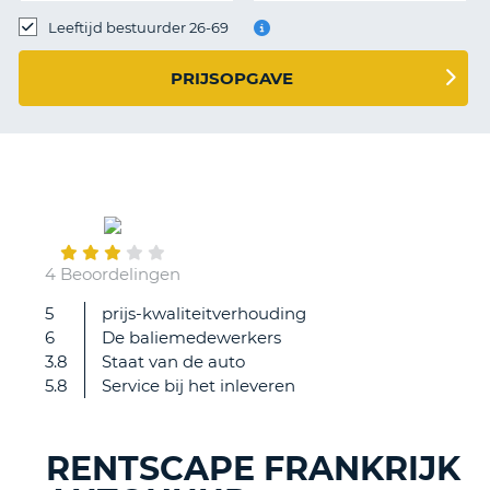
TO
Leeftijd bestuurder 26-69
N
PRIJSOPGAVE
S
February
05
4 Beoordelingen
5
prijs-kwaliteitverhouding
Bij
6
De baliemedewerkers
ophalen
3.8
Staat van de auto
auto
5.8
Service bij het inleveren
had
men
het
RENTSCAPE FRANKRIJK
over
T