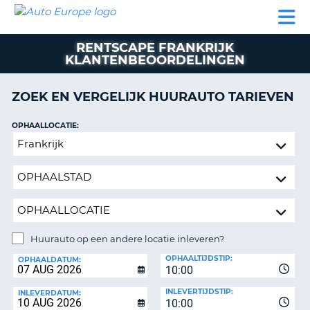
AUTO
AUTO
AUTO
CAMPER
PARTNER
HULP
EUROPE
HUREN
HUREN
HUREN
RENTSCAPE FRANKRIJK
N
CAMPER
KLANTENBEOORDELINGEN
NT
HUREN
PARTNER
ZOEK EN VERGELIJK HUURAUTO TARIEVEN
R
HULP
OPHAALLOCATIE:
NG
MIJN
Huurauto
ACCOUNT
op
BEHEER
een
MIJN
andere
BOEKING
locatie
inleveren?
NEDERLAND
Huurauto op een andere locatie inleveren?
INLEVERLOCATIE:
OPHAALTIJDSTIP:
OPHAALDATUM:
10:00
INLEVERTIJDSTIP:
INLEVERDATUM:
10:00