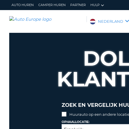
AUTO HUREN
CAMPER HUREN
PARTNER
HULP
AUTO
NEDERLAND
EUROPE
AUTO
HUREN
DOL
CAMPER
HUREN
KLAN
PARTNER
HULP
MIJN
BEHEER
ACCOUNT
MIJN
BOEKING
ZOEK EN VERGELIJK HU
NEDERLAND
Huurauto op een andere locatie
OPHAALLOCATIE: