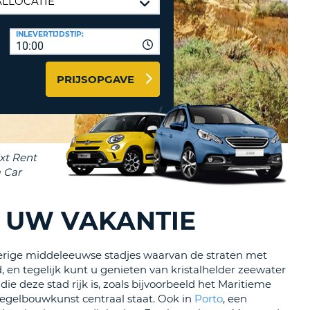
LETTER
UREAUS & AFFILIATES
INLEVERTIJDSTIP:
INSTE
TWOORD
10:00
EN
IER INLOGGEN
LANDS
PRIJSOPGAVE
L
INSTE
ER
INSTE
T UW VAKANTIE
AL
aperige middeleeuwse stadjes waarvan de straten met
 en tegelijk kunt u genieten van kristalhelder zeewater
 deze stad rijk is, zoals bijvoorbeeld het Maritieme
egelbouwkunst centraal staat. Ook in
Porto
, een