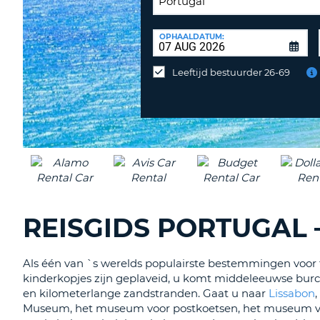
INLEVERLOCATIE:
OPHAALDATUM:
Huurauto
op
Leeftijd bestuurder 26-69
een
andere
locatie
inleveren?
REISGIDS PORTUGAL 
Als één van `s werelds populairste bestemmingen voor t
kinderkopjes zijn geplaveid, u komt middeleeuwse burch
en kilometerlange zandstranden. Gaat u naar
Lissabon
Museum, het museum voor postkoetsen, het museum voor