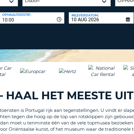
ÉÉN
HOOFD
REISB
OPHAALTIJDSTIP:
INLEVERDATUM:
TENM
WACH
10:00
WIJZIG
H
ÉÉN
NEDER
TEKEN
CANCE
IN
HET
KLEIN
TENM
ÉÉN
NUMM
TENM
– HAAL HET MEESTE UI
ÉÉN
SPECIA
TEKEN
oeristen is Portugal rijk aan tegenstellingen. U vindt er sl
ten tegen die hoog op de top van rotsklippen zijn gebouwd,
, dan moet u tenminste één van de vele topmusea bezoeken die
 Oriëntaalse kunst, of het museum waar de traditionele t