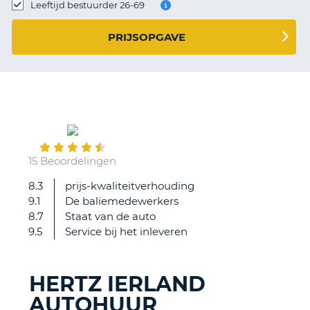
TO
Leeftijd bestuurder 26-69
N
PRIJSOPGAVE
S
October
31
15 Beoordelingen
8.3
prijs-kwaliteitverhouding
Prima
9.1
De baliemedewerkers
geregeld
8.7
Staat van de auto
alles.
9.5
Service bij het inleveren
HERTZ IERLAND
AUTOHUUR
T