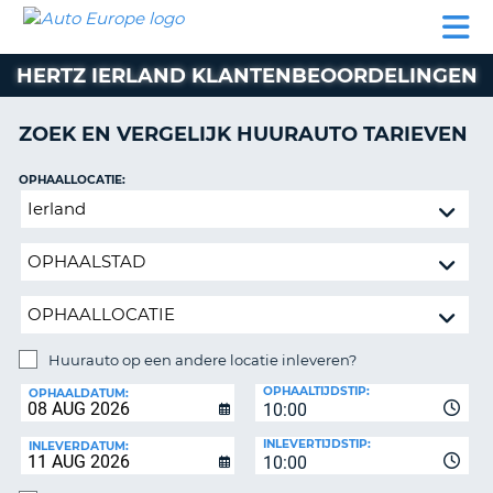
AUTO
AUTO
AUTO
CAMPER
PARTNER
HULP
EUROPE
HUREN
HUREN
HUREN
HERTZ IERLAND KLANTENBEOORDELINGEN
N
CAMPER
NT
HUREN
ZOEK EN VERGELIJK HUURAUTO TARIEVEN
PARTNER
R
HULP
OPHAALLOCATIE:
NG
Huurauto
MIJN
op
ACCOUNT
een
BEHEER
andere
MIJN
locatie
BOEKING
inleveren?
NEDERLAND
Huurauto op een andere locatie inleveren?
INLEVERLOCATIE:
OPHAALTIJDSTIP:
OPHAALDATUM:
10:00
INLEVERTIJDSTIP:
INLEVERDATUM:
10:00