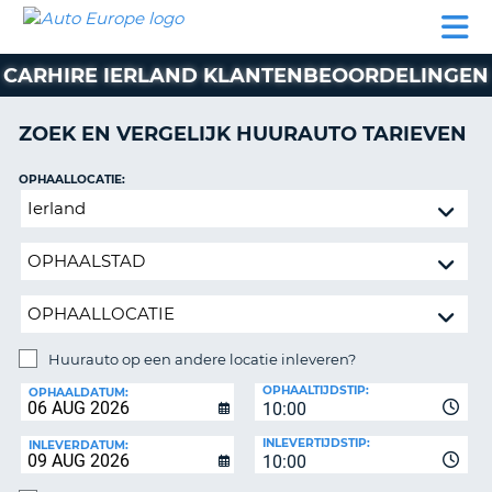
AUTO
AUTO
AUTO
CAMPER
PARTNER
HULP
EUROPE
HUREN
HUREN
HUREN
CARHIRE IERLAND KLANTENBEOORDELINGEN
N
CAMPER
NT
HUREN
ZOEK EN VERGELIJK HUURAUTO TARIEVEN
PARTNER
R
HULP
OPHAALLOCATIE:
NG
Huurauto
MIJN
op
ACCOUNT
een
BEHEER
andere
MIJN
locatie
BOEKING
inleveren?
NEDERLAND
Huurauto op een andere locatie inleveren?
INLEVERLOCATIE:
OPHAALTIJDSTIP:
OPHAALDATUM:
10:00
INLEVERTIJDSTIP:
INLEVERDATUM:
10:00