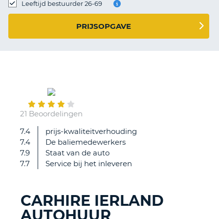
TO
Leeftijd bestuurder 26-69
N
PRIJSOPGAVE
S
June
22
21 Beoordelingen
7.4
prijs-kwaliteitverhouding
Wij
7.4
De baliemedewerkers
moesten
7.9
Staat van de auto
meer
7.7
Service bij het inleveren
dan
een
UUR
CARHIRE IERLAND
aan
AUTOHUUR
de
T