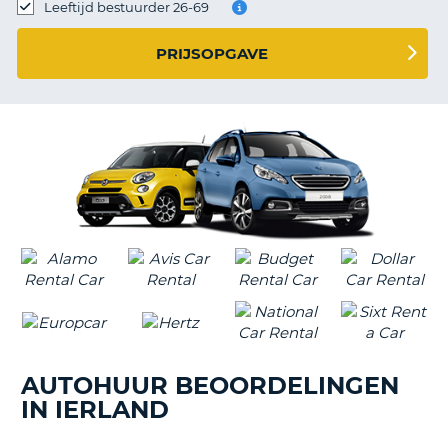
TO
Leeftijd bestuurder 26-69
N
PRIJSOPGAVE
S
AUTOHUUR BEOORDELINGEN
IN IERLAND
T