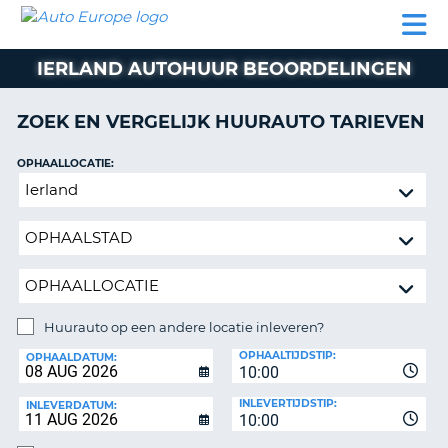
AUTO
AUTO
AUTO
CAMPER
PARTNER
HULP
EUROPE
HUREN
HUREN
HUREN
IERLAND AUTOHUUR BEOORDELINGEN
N
CAMPER
NT
HUREN
ZOEK EN VERGELIJK HUURAUTO TARIEVEN
PARTNER
R
HULP
OPHAALLOCATIE:
NG
Huurauto
MIJN
op
ACCOUNT
een
BEHEER
andere
MIJN
locatie
BOEKING
inleveren?
NEDERLAND
Huurauto op een andere locatie inleveren?
INLEVERLOCATIE:
OPHAALTIJDSTIP:
OPHAALDATUM:
10:00
INLEVERTIJDSTIP:
INLEVERDATUM:
10:00