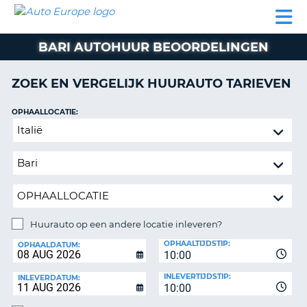
AUTO
AUTO
AUTO
CAMPER
PARTNER
HULP
EUROPE
HUREN
HUREN
HUREN
BARI AUTOHUUR BEOORDELINGEN
N
CAMPER
NT
HUREN
ZOEK EN VERGELIJK HUURAUTO TARIEVEN
PARTNER
R
HULP
OPHAALLOCATIE:
NG
Huurauto
MIJN
op
ACCOUNT
een
BEHEER
andere
MIJN
locatie
BOEKING
inleveren?
NEDERLAND
Huurauto op een andere locatie inleveren?
INLEVERLOCATIE:
OPHAALTIJDSTIP:
OPHAALDATUM:
10:00
INLEVERTIJDSTIP:
INLEVERDATUM:
10:00