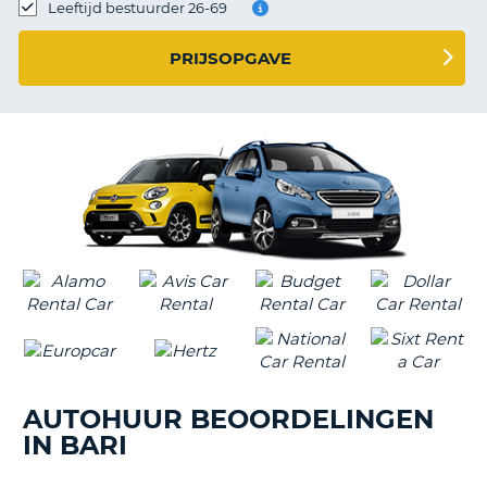
TO
Leeftijd bestuurder 26-69
N
PRIJSOPGAVE
S
AUTOHUUR BEOORDELINGEN
IN BARI
T