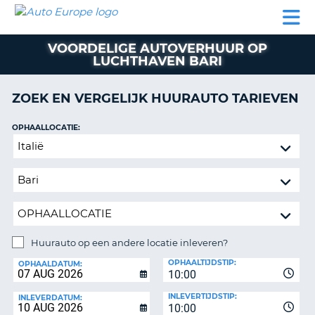
AUTO
AUTO
AUTO
CAMPER
PARTNER
HULP
EUROPE
HUREN
HUREN
HUREN
VOORDELIGE AUTOVERHUUR OP
N
CAMPER
LUCHTHAVEN BARI
NT
HUREN
PARTNER
ZOEK EN VERGELIJK HUURAUTO TARIEVEN
R
HULP
OPHAALLOCATIE:
NG
MIJN
Huurauto
ACCOUNT
op
BEHEER
een
MIJN
andere
BOEKING
locatie
inleveren?
NEDERLAND
Huurauto op een andere locatie inleveren?
INLEVERLOCATIE:
OPHAALTIJDSTIP:
OPHAALDATUM:
10:00
INLEVERTIJDSTIP:
INLEVERDATUM:
10:00