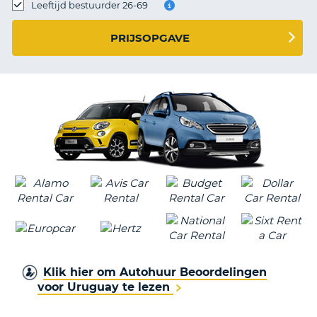
TO
Leeftijd bestuurder 26-69
N
PRIJSOPGAVE
S
Klik hier om Autohuur Beoordelingen
voor Uruguay te lezen
T