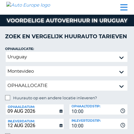
AUTO
AUTO
AUTO
CAMPER
PARTNER
HULP
EUROPE
HUREN
HUREN
HUREN
VOORDELIGE AUTOVERHUUR IN URUGUAY
N
CAMPER
NT
HUREN
ZOEK EN VERGELIJK HUURAUTO TARIEVEN
PARTNER
R
HULP
OPHAALLOCATIE:
NG
Huurauto
MIJN
op
ACCOUNT
een
BEHEER
andere
MIJN
locatie
BOEKING
inleveren?
NEDERLAND
Huurauto op een andere locatie inleveren?
INLEVERLOCATIE:
OPHAALTIJDSTIP:
OPHAALDATUM:
10:00
INLEVERTIJDSTIP:
INLEVERDATUM:
10:00