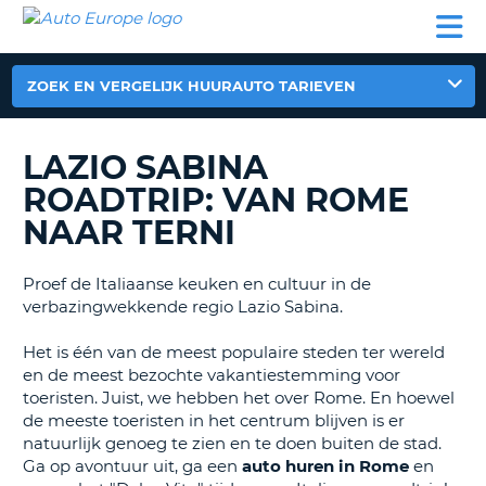
AUTO
AUTO
AUTO
CAMPER
PARTNER
HULP
EUROPE
HUREN
HUREN
HUREN
N
CAMPER
ZOEK EN VERGELIJK HUURAUTO TARIEVEN
NT
HUREN
PARTNER
LAZIO SABINA
R
HULP
ROADTRIP: VAN ROME
NG
MIJN
NAAR TERNI
ACCOUNT
BEHEER
Proef de Italiaanse keuken en cultuur in de
MIJN
verbazingwekkende regio Lazio Sabina.
BOEKING
Het is één van de meest populaire steden ter wereld
NEDERLAND
en de meest bezochte vakantiestemming voor
toeristen. Juist, we hebben het over Rome. En hoewel
de meeste toeristen in het centrum blijven is er
natuurlijk genoeg te zien en te doen buiten de stad.
Ga op avontuur uit, ga een
auto huren in Rome
en