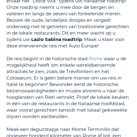
ervaar het "Dolce Vita" tijdens uw Italiaanse roadtrip!
TO
Onze roadtrip neemt u mee door de bergen en
N
valleien en langs de oevers van fonkelende meren.
Bezoek de oude, landelijke dorpjes en vergeet
onderweg niet te genieten van traditionele gerechten
in de lokale restaurants. Dit en meer wacht op u
S
tijdens uw
Lazio Sabina roadtrip
. Maak u klaar voor
deze enerverende reis met Auto Europe!
De reis begint in de historische stad
Rome
waar u de
mogelijkheid heeft om enkele wereldberoemde
attracties te zien, zoals de Trevifontein en het
Colosseum. Er is geen betere manier om uw reis in
Italië te beginnen! Bewonder eerst de historische
bezienswaardigheden en musea alvorens u naar de
hooglanden van Rieti vertrekt. Proef de lokale keuken
in één van de restaurants in de Italiaanse hoofdstad,
waar vooral gerechten bereidt met lokaal gekweekte
olijven worden aanbevolen.
Maak een daguitstapje naar Monte Terminillo dat
ongeveer honderd kilometer van Rome af ligt, een
T