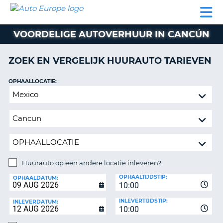
AUTO
AUTO
AUTO
CAMPER
PARTNER
HULP
EUROPE
HUREN
HUREN
HUREN
VOORDELIGE AUTOVERHUUR IN CANCÚN
N
CAMPER
NT
HUREN
ZOEK EN VERGELIJK HUURAUTO TARIEVEN
PARTNER
R
HULP
OPHAALLOCATIE:
NG
Huurauto
MIJN
op
ACCOUNT
een
BEHEER
andere
MIJN
locatie
BOEKING
inleveren?
NEDERLAND
Huurauto op een andere locatie inleveren?
INLEVERLOCATIE:
OPHAALTIJDSTIP:
OPHAALDATUM:
10:00
INLEVERTIJDSTIP:
INLEVERDATUM:
10:00