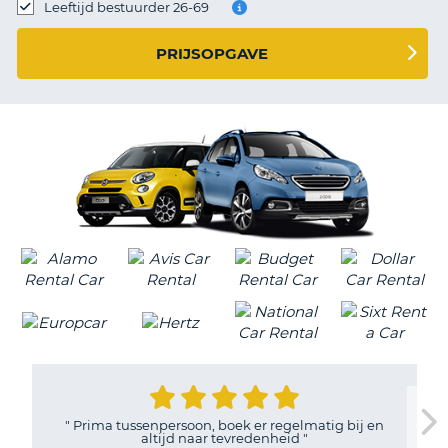
TO
Leeftijd bestuurder 26-69
N
PRIJSOPGAVE
S
"
Prima tussenpersoon, boek er regelmatig bij en
altijd naar tevredenheid
"
T