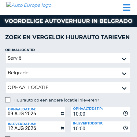
AUTO
AUTO
AUTO
CAMPER
PARTNER
HULP
EUROPE
HUREN
HUREN
HUREN
VOORDELIGE AUTOVERHUUR IN BELGRADO
N
CAMPER
NT
HUREN
ZOEK EN VERGELIJK HUURAUTO TARIEVEN
PARTNER
R
HULP
OPHAALLOCATIE:
NG
Huurauto
MIJN
op
ACCOUNT
een
BEHEER
andere
MIJN
locatie
BOEKING
inleveren?
NEDERLAND
Huurauto op een andere locatie inleveren?
INLEVERLOCATIE:
OPHAALTIJDSTIP:
OPHAALDATUM:
10:00
INLEVERTIJDSTIP:
INLEVERDATUM:
10:00