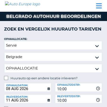
AUTO
AUTO
AUTO
CAMPER
PARTNER
HULP
EUROPE
HUREN
HUREN
HUREN
BELGRADO AUTOHUUR BEOORDELINGEN
N
CAMPER
NT
HUREN
ZOEK EN VERGELIJK HUURAUTO TARIEVEN
PARTNER
R
HULP
OPHAALLOCATIE:
NG
Huurauto
MIJN
op
ACCOUNT
een
BEHEER
andere
MIJN
locatie
BOEKING
inleveren?
NEDERLAND
Huurauto op een andere locatie inleveren?
INLEVERLOCATIE:
OPHAALTIJDSTIP:
OPHAALDATUM:
10:00
INLEVERTIJDSTIP:
INLEVERDATUM:
10:00