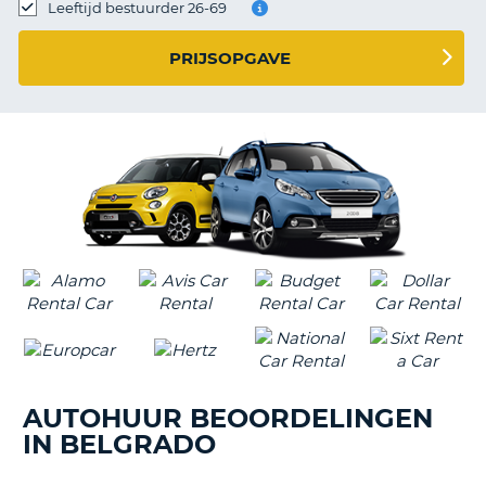
TO
Leeftijd bestuurder 26-69
N
PRIJSOPGAVE
S
AUTOHUUR BEOORDELINGEN
IN BELGRADO
T