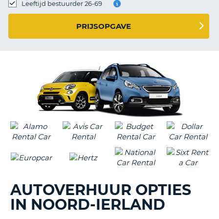
TO
Leeftijd bestuurder 26-69
N
PRIJSOPGAVE
S
AUTOVERHUUR OPTIES
IN NOORD-IERLAND
T