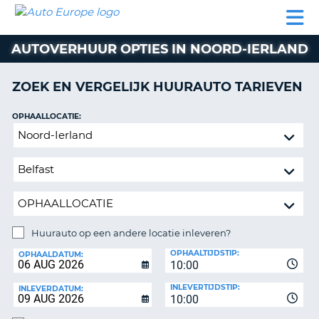
AUTO
AUTO
AUTO
CAMPER
PARTNER
HULP
EUROPE
HUREN
HUREN
HUREN
AUTOVERHUUR OPTIES IN NOORD-IERLAND
N
CAMPER
NT
HUREN
ZOEK EN VERGELIJK HUURAUTO TARIEVEN
PARTNER
R
HULP
OPHAALLOCATIE:
NG
Huurauto
MIJN
op
ACCOUNT
een
BEHEER
andere
MIJN
locatie
BOEKING
inleveren?
NEDERLAND
Huurauto op een andere locatie inleveren?
INLEVERLOCATIE:
OPHAALTIJDSTIP:
OPHAALDATUM:
10:00
INLEVERTIJDSTIP:
INLEVERDATUM:
10:00