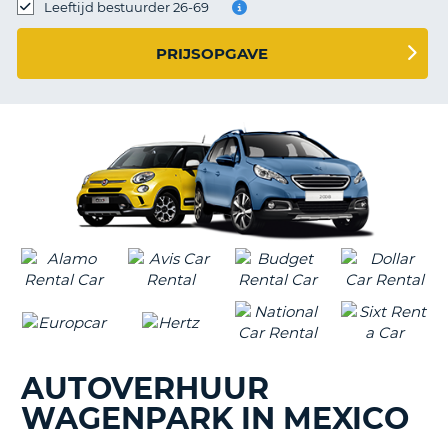
TO
Leeftijd bestuurder 26-69
N
PRIJSOPGAVE
S
AUTOVERHUUR
WAGENPARK IN MEXICO
T