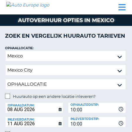
AUTO
AUTO
AUTO
CAMPER
PARTNER
HULP
EUROPE
HUREN
HUREN
HUREN
AUTOVERHUUR OPTIES IN MEXICO
N
CAMPER
NT
HUREN
ZOEK EN VERGELIJK HUURAUTO TARIEVEN
PARTNER
R
HULP
OPHAALLOCATIE:
NG
Huurauto
MIJN
op
ACCOUNT
een
BEHEER
andere
MIJN
locatie
BOEKING
inleveren?
NEDERLAND
Huurauto op een andere locatie inleveren?
INLEVERLOCATIE:
OPHAALTIJDSTIP:
OPHAALDATUM:
10:00
INLEVERTIJDSTIP:
INLEVERDATUM:
10:00