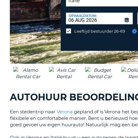
INLEVERLOCATIE:
OPHAALDATUM:
Huurauto
op
Leeftijd bestuurder 26-69
een
andere
locatie
inleveren?
AUTOHUUR BEOORDELING
Een stedentrip naar
Verona
gepland of is Verona het be
flexibele en comfortabele manier. Bent u benieuwd ho
goed gevoel uw eigen huurauto! Natuurlijk mag een be
Ook in Verona en Italië huurt u een auto tegen de laa