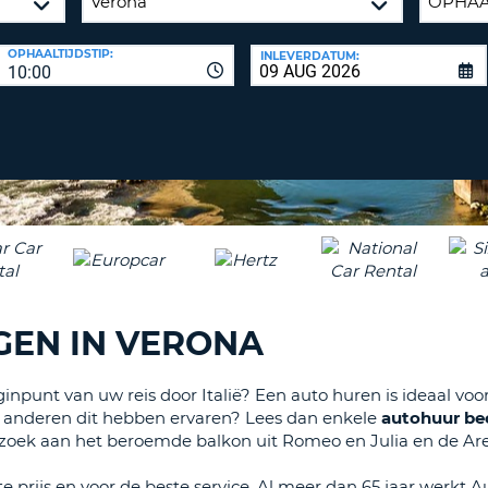
ÉÉN
HOOFD
REISB
OPHAALTIJDSTIP:
INLEVERDATUM:
TENM
WACH
10:00
WIJZIG
H
ÉÉN
NEDER
TEKEN
CANCE
IN
HET
KLEIN
TENM
ÉÉN
NUMM
TENM
EN IN VERONA
ÉÉN
SPECIA
TEKEN
ginpunt van uw reis door Italië? Een auto huren is ideaal v
e anderen dit hebben ervaren? Lees dan enkele
autohuur be
zoek aan het beroemde balkon uit Romeo en Julia en de Are
gste prijs en voor de beste service. Al meer dan 65 jaar w