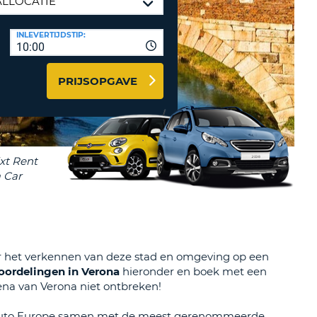
LETTER
UREAUS & AFFILIATES
INLEVERTIJDSTIP:
INSTE
TWOORD
10:00
EN
IER INLOGGEN
LANDS
PRIJSOPGAVE
L
INSTE
ER
INSTE
AL
oor het verkennen van deze stad en omgeving op een
oordelingen in Verona
hieronder en boek met een
na van Verona niet ontbreken!
erkt Auto Europe samen met de meest gerenommeerde