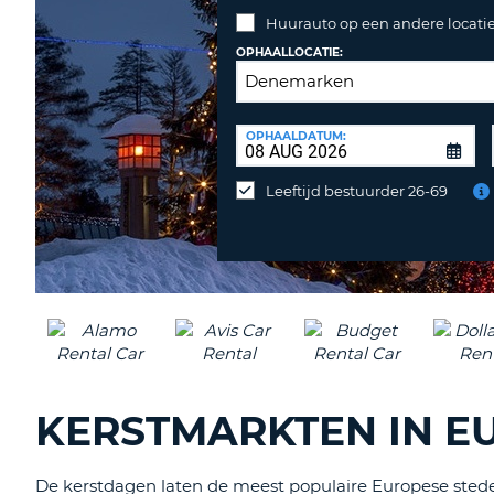
Huurauto op een andere locatie
OPHAALLOCATIE:
INLEVERLOCATIE:
OPHAALDATUM:
Huurauto
op
Leeftijd bestuurder 26-69
een
andere
locatie
inleveren?
KERSTMARKTEN IN E
De kerstdagen laten de meest populaire Europese steden