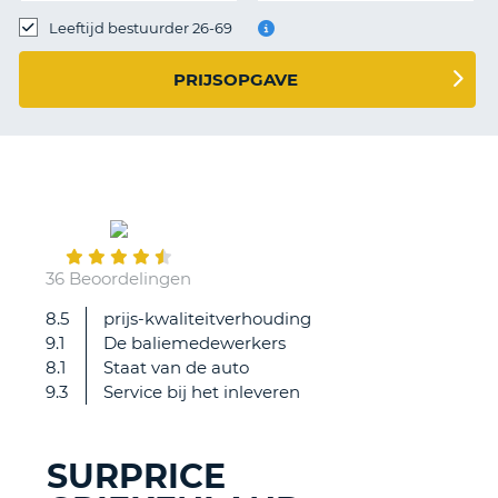
TO
Leeftijd bestuurder 26-69
N
PRIJSOPGAVE
S
August
20
36 Beoordelingen
8.5
prijs-kwaliteitverhouding
Prima
9.1
De baliemedewerkers
8.1
Staat van de auto
9.3
Service bij het inleveren
SURPRICE
T