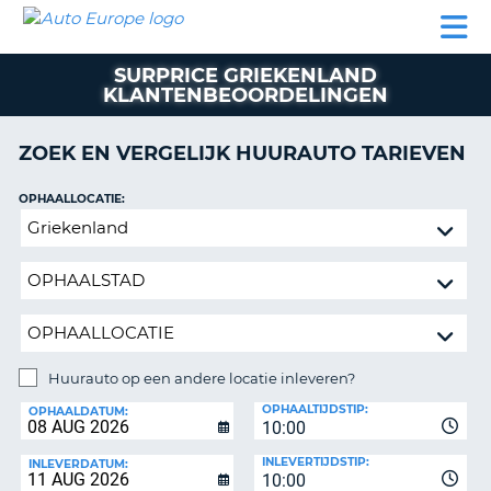
AUTO
AUTO
AUTO
CAMPER
PARTNER
HULP
EUROPE
HUREN
HUREN
HUREN
SURPRICE GRIEKENLAND
N
CAMPER
KLANTENBEOORDELINGEN
NT
HUREN
PARTNER
ZOEK EN VERGELIJK HUURAUTO TARIEVEN
R
HULP
OPHAALLOCATIE:
NG
MIJN
Huurauto
ACCOUNT
op
BEHEER
een
MIJN
andere
BOEKING
locatie
inleveren?
NEDERLAND
Huurauto op een andere locatie inleveren?
INLEVERLOCATIE:
OPHAALTIJDSTIP:
OPHAALDATUM:
10:00
INLEVERTIJDSTIP:
INLEVERDATUM:
10:00