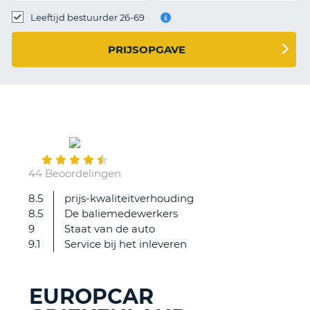
TO
Leeftijd bestuurder 26-69
N
PRIJSOPGAVE
S
June
17
44 Beoordelingen
8.5
prijs-kwaliteitverhouding
Het
8.5
De baliemedewerkers
was
9
Staat van de auto
alleen
9.1
Service bij het inleveren
jammer
dat
we
EUROPCAR
niet
T