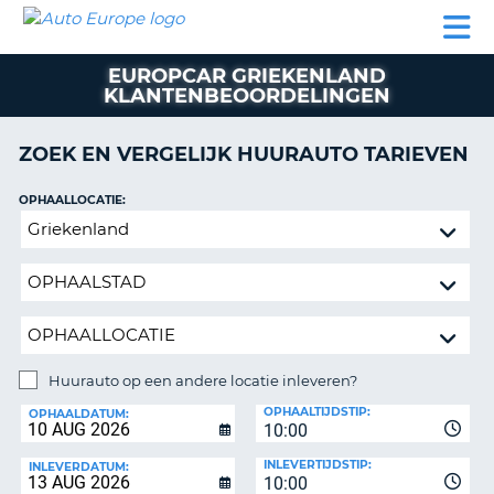
AUTO
AUTO
AUTO
CAMPER
PARTNER
HULP
EUROPE
HUREN
HUREN
HUREN
EUROPCAR GRIEKENLAND
N
CAMPER
KLANTENBEOORDELINGEN
NT
HUREN
PARTNER
ZOEK EN VERGELIJK HUURAUTO TARIEVEN
R
HULP
OPHAALLOCATIE:
NG
MIJN
Huurauto
ACCOUNT
op
BEHEER
een
MIJN
andere
BOEKING
locatie
inleveren?
NEDERLAND
Huurauto op een andere locatie inleveren?
INLEVERLOCATIE:
OPHAALTIJDSTIP:
OPHAALDATUM:
10:00
INLEVERTIJDSTIP:
INLEVERDATUM:
10:00