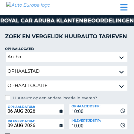
AUTO
AUTO
AUTO
CAMPER
PARTNER
HULP
EUROPE
HUREN
HUREN
HUREN
ROYAL CAR ARUBA KLANTENBEOORDELINGEN
N
CAMPER
NT
HUREN
ZOEK EN VERGELIJK HUURAUTO TARIEVEN
PARTNER
R
HULP
OPHAALLOCATIE:
NG
Huurauto
MIJN
op
ACCOUNT
een
BEHEER
andere
MIJN
locatie
BOEKING
inleveren?
NEDERLAND
Huurauto op een andere locatie inleveren?
INLEVERLOCATIE:
OPHAALTIJDSTIP:
OPHAALDATUM:
10:00
INLEVERTIJDSTIP:
INLEVERDATUM:
10:00