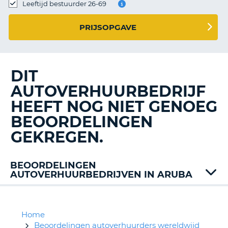
TO
Leeftijd bestuurder 26-69
N
PRIJSOPGAVE
S
DIT
AUTOVERHUURBEDRIJF
HEEFT NOG NIET GENOEG
BEOORDELINGEN
GEKREGEN.
BEOORDELINGEN
AUTOVERHUURBEDRIJVEN IN ARUBA
Avis
Budget
Hertz
Home
Royal
Beoordelingen autoverhuurders wereldwijd
T