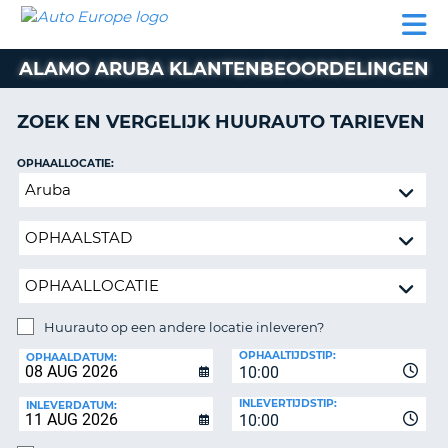
AUTO
AUTO
AUTO
CAMPER
PARTNER
HULP
EUROPE
HUREN
HUREN
HUREN
ALAMO ARUBA KLANTENBEOORDELINGEN
N
CAMPER
NT
HUREN
ZOEK EN VERGELIJK HUURAUTO TARIEVEN
PARTNER
R
HULP
OPHAALLOCATIE:
NG
Huurauto
MIJN
op
ACCOUNT
een
BEHEER
andere
MIJN
locatie
BOEKING
inleveren?
NEDERLAND
Huurauto op een andere locatie inleveren?
INLEVERLOCATIE:
OPHAALTIJDSTIP:
OPHAALDATUM:
10:00
INLEVERTIJDSTIP:
INLEVERDATUM:
10:00