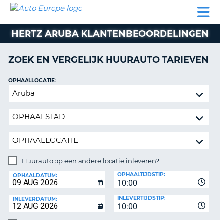
AUTO
AUTO
AUTO
CAMPER
PARTNER
HULP
EUROPE
HUREN
HUREN
HUREN
HERTZ ARUBA KLANTENBEOORDELINGEN
N
CAMPER
NT
HUREN
ZOEK EN VERGELIJK HUURAUTO TARIEVEN
PARTNER
R
HULP
OPHAALLOCATIE:
NG
Huurauto
MIJN
op
ACCOUNT
een
BEHEER
andere
MIJN
locatie
BOEKING
inleveren?
NEDERLAND
Huurauto op een andere locatie inleveren?
INLEVERLOCATIE:
OPHAALTIJDSTIP:
OPHAALDATUM:
10:00
INLEVERTIJDSTIP:
INLEVERDATUM:
10:00