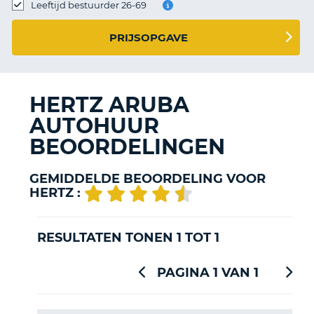
TO
Leeftijd bestuurder 26-69
N
PRIJSOPGAVE
S
HERTZ ARUBA
AUTOHUUR
BEOORDELINGEN
GEMIDDELDE BEOORDELING VOOR
HERTZ :
RESULTATEN TONEN 1 TOT 1
PAGINA 1 VAN 1
T