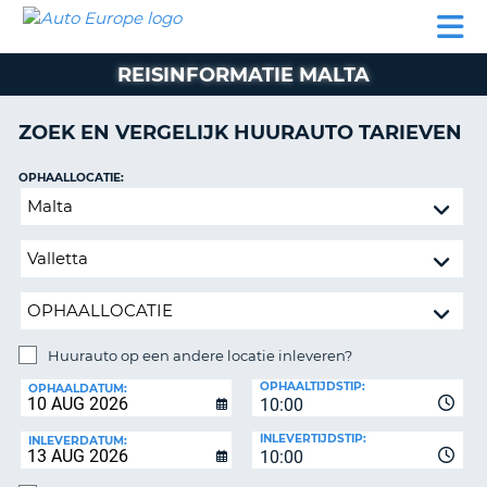
AUTO
AUTO
AUTO
CAMPER
PARTNER
HULP
EUROPE
HUREN
HUREN
HUREN
REISINFORMATIE MALTA
N
CAMPER
NT
HUREN
ZOEK EN VERGELIJK HUURAUTO TARIEVEN
PARTNER
R
HULP
OPHAALLOCATIE:
NG
Huurauto
MIJN
op
ACCOUNT
een
BEHEER
andere
MIJN
locatie
BOEKING
inleveren?
NEDERLAND
Huurauto op een andere locatie inleveren?
INLEVERLOCATIE:
OPHAALTIJDSTIP:
OPHAALDATUM:
10:00
INLEVERTIJDSTIP:
INLEVERDATUM:
10:00