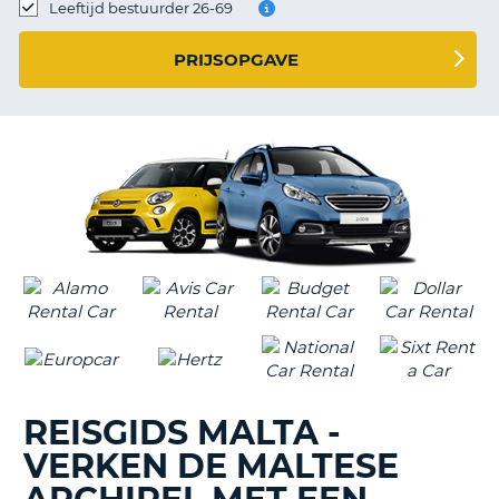
TO
Leeftijd bestuurder 26-69
N
PRIJSOPGAVE
S
REISGIDS MALTA -
VERKEN DE MALTESE
T