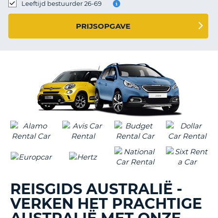
TO
Leeftijd bestuurder 26-69
N
PRIJSOPGAVE
S
REISGIDS AUSTRALIË -
VERKEN HET PRACHTIGE
T