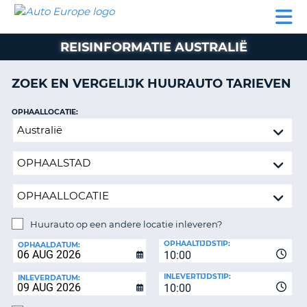
AUTO
AUTO
AUTO
CAMPER
PARTNER
HULP
EUROPE
HUREN
HUREN
HUREN
REISINFORMATIE AUSTRALIË
N
CAMPER
NT
HUREN
ZOEK EN VERGELIJK HUURAUTO TARIEVEN
PARTNER
R
HULP
OPHAALLOCATIE:
NG
Huurauto
MIJN
op
ACCOUNT
een
BEHEER
andere
MIJN
locatie
BOEKING
inleveren?
NEDERLAND
Huurauto op een andere locatie inleveren?
INLEVERLOCATIE:
OPHAALTIJDSTIP:
OPHAALDATUM:
10:00
INLEVERTIJDSTIP:
INLEVERDATUM:
10:00