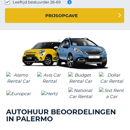
TO
Leeftijd bestuurder 26-69
N
PRIJSOPGAVE
S
AUTOHUUR BEOORDELINGEN
IN PALERMO
T