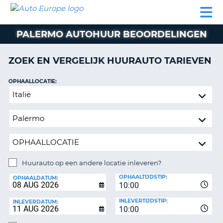
AUTO
AUTO
AUTO
CAMPER
PARTNER
HULP
EUROPE
HUREN
HUREN
HUREN
PALERMO AUTOHUUR BEOORDELINGEN
N
CAMPER
NT
HUREN
ZOEK EN VERGELIJK HUURAUTO TARIEVEN
PARTNER
R
HULP
OPHAALLOCATIE:
NG
Huurauto
MIJN
op
ACCOUNT
een
BEHEER
andere
MIJN
locatie
BOEKING
inleveren?
NEDERLAND
Huurauto op een andere locatie inleveren?
INLEVERLOCATIE:
OPHAALTIJDSTIP:
OPHAALDATUM:
10:00
INLEVERTIJDSTIP:
INLEVERDATUM:
10:00