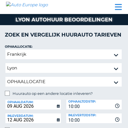
AUTO
AUTO
AUTO
CAMPER
PARTNER
HULP
EUROPE
HUREN
HUREN
HUREN
LYON AUTOHUUR BEOORDELINGEN
N
CAMPER
NT
HUREN
ZOEK EN VERGELIJK HUURAUTO TARIEVEN
PARTNER
R
HULP
OPHAALLOCATIE:
NG
Huurauto
MIJN
op
ACCOUNT
een
BEHEER
andere
MIJN
locatie
BOEKING
inleveren?
NEDERLAND
Huurauto op een andere locatie inleveren?
INLEVERLOCATIE:
OPHAALTIJDSTIP:
OPHAALDATUM:
10:00
INLEVERTIJDSTIP:
INLEVERDATUM:
10:00