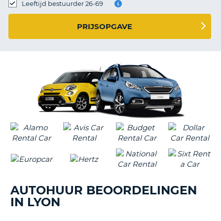
TO
Leeftijd bestuurder 26-69
N
PRIJSOPGAVE
S
AUTOHUUR BEOORDELINGEN
IN LYON
T