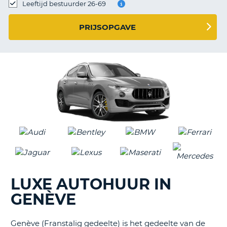
TO
Leeftijd bestuurder 26-69
N
PRIJSOPGAVE
S
LUXE AUTOHUUR IN
GENÈVE
Genève (Franstalig gedeelte) is het gedeelte van de
T