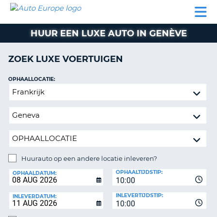
AUTO
AUTO
AUTO
CAMPER
PARTNER
HULP
EUROPE
HUREN
HUREN
HUREN
HUUR EEN LUXE AUTO IN GENÈVE
N
CAMPER
NT
HUREN
ZOEK LUXE VOERTUIGEN
PARTNER
R
HULP
OPHAALLOCATIE:
NG
Huurauto
MIJN
op
ACCOUNT
een
BEHEER
andere
MIJN
locatie
BOEKING
inleveren?
NEDERLAND
Huurauto op een andere locatie inleveren?
INLEVERLOCATIE:
OPHAALTIJDSTIP:
OPHAALDATUM:
10:00
INLEVERTIJDSTIP:
INLEVERDATUM:
10:00