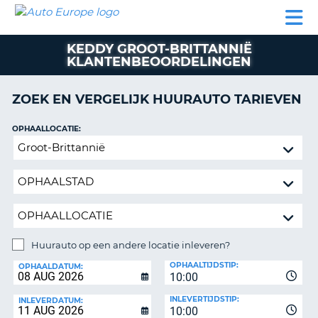
AUTO
AUTO
AUTO
CAMPER
PARTNER
HULP
EUROPE
HUREN
HUREN
HUREN
KEDDY GROOT-BRITTANNIË
N
CAMPER
KLANTENBEOORDELINGEN
NT
HUREN
PARTNER
ZOEK EN VERGELIJK HUURAUTO TARIEVEN
R
HULP
OPHAALLOCATIE:
NG
MIJN
Huurauto
ACCOUNT
op
BEHEER
een
MIJN
andere
BOEKING
locatie
inleveren?
NEDERLAND
Huurauto op een andere locatie inleveren?
INLEVERLOCATIE:
OPHAALTIJDSTIP:
OPHAALDATUM:
10:00
INLEVERTIJDSTIP:
INLEVERDATUM:
10:00