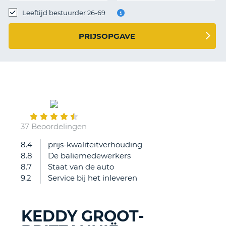
TO
Leeftijd bestuurder 26-69
N
PRIJSOPGAVE
S
August
30
37 Beoordelingen
8.4
prijs-kwaliteitverhouding
Meest
8.8
De baliemedewerkers
soepele
8.7
Staat van de auto
uitleen
9.2
Service bij het inleveren
en
terugbreng
procedure
KEDDY GROOT-
die
T