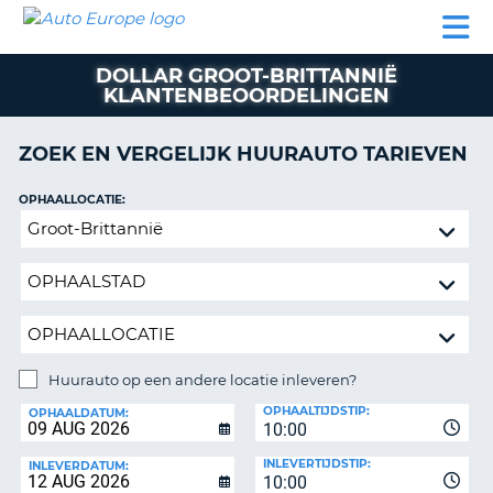
AUTO
AUTO
AUTO
CAMPER
PARTNER
HULP
EUROPE
HUREN
HUREN
HUREN
DOLLAR GROOT-BRITTANNIË
N
CAMPER
KLANTENBEOORDELINGEN
NT
HUREN
PARTNER
ZOEK EN VERGELIJK HUURAUTO TARIEVEN
R
HULP
OPHAALLOCATIE:
NG
MIJN
Huurauto
ACCOUNT
op
BEHEER
een
MIJN
andere
BOEKING
locatie
inleveren?
NEDERLAND
Huurauto op een andere locatie inleveren?
INLEVERLOCATIE:
OPHAALTIJDSTIP:
OPHAALDATUM:
10:00
INLEVERTIJDSTIP:
INLEVERDATUM:
10:00