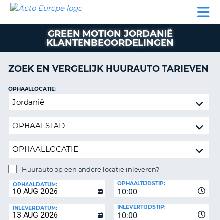
AUTO
AUTO
AUTO
CAMPER
PARTNER
HULP
EUROPE
HUREN
HUREN
HUREN
GREEN MOTION JORDANIË
N
CAMPER
KLANTENBEOORDELINGEN
NT
HUREN
PARTNER
ZOEK EN VERGELIJK HUURAUTO TARIEVEN
R
HULP
OPHAALLOCATIE:
NG
MIJN
Huurauto
ACCOUNT
op
BEHEER
een
MIJN
andere
BOEKING
locatie
inleveren?
NEDERLAND
Huurauto op een andere locatie inleveren?
INLEVERLOCATIE:
OPHAALTIJDSTIP:
OPHAALDATUM:
10:00
INLEVERTIJDSTIP:
INLEVERDATUM:
10:00