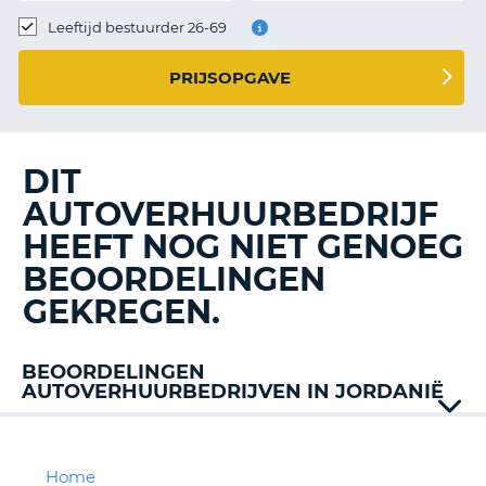
TO
Leeftijd bestuurder 26-69
N
PRIJSOPGAVE
S
DIT
AUTOVERHUURBEDRIJF
HEEFT NOG NIET GENOEG
BEOORDELINGEN
GEKREGEN.
BEOORDELINGEN
AUTOVERHUURBEDRIJVEN IN JORDANIË
Dollar
Easy
Omaish
Home
T