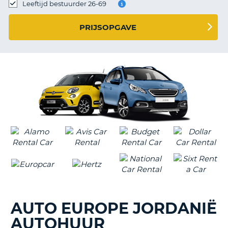
TO
Leeftijd bestuurder 26-69
N
PRIJSOPGAVE
S
AUTO EUROPE JORDANIË
AUTOHUUR
T