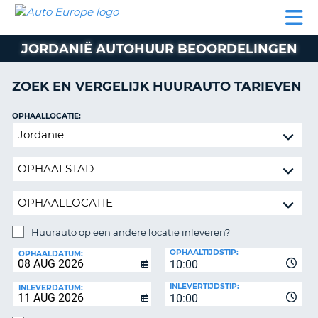
AUTO
AUTO
AUTO
CAMPER
PARTNER
HULP
EUROPE
HUREN
HUREN
HUREN
JORDANIË AUTOHUUR BEOORDELINGEN
N
CAMPER
NT
HUREN
ZOEK EN VERGELIJK HUURAUTO TARIEVEN
PARTNER
R
HULP
OPHAALLOCATIE:
NG
Huurauto
MIJN
op
ACCOUNT
een
BEHEER
andere
MIJN
locatie
BOEKING
inleveren?
NEDERLAND
Huurauto op een andere locatie inleveren?
INLEVERLOCATIE:
OPHAALTIJDSTIP:
OPHAALDATUM:
10:00
INLEVERTIJDSTIP:
INLEVERDATUM:
10:00