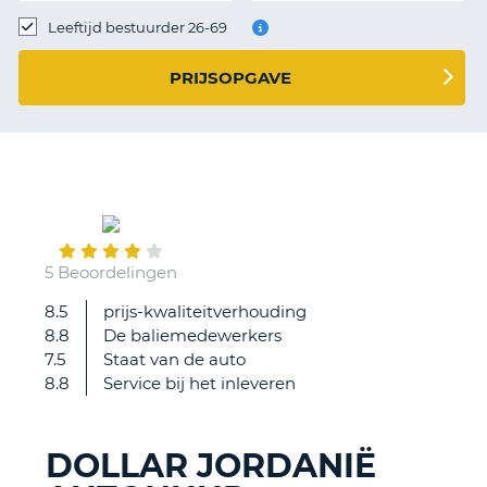
TO
Leeftijd bestuurder 26-69
N
PRIJSOPGAVE
S
March
15
5 Beoordelingen
8.5
prijs-kwaliteitverhouding
.
8.8
De baliemedewerkers
7.5
Staat van de auto
8.8
Service bij het inleveren
DOLLAR JORDANIË
T