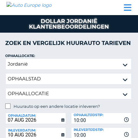
AUTO
AUTO
AUTO
CAMPER
PARTNER
HULP
EUROPE
HUREN
HUREN
HUREN
DOLLAR JORDANIË
N
CAMPER
KLANTENBEOORDELINGEN
NT
HUREN
PARTNER
ZOEK EN VERGELIJK HUURAUTO TARIEVEN
R
HULP
OPHAALLOCATIE:
NG
MIJN
Huurauto
ACCOUNT
op
BEHEER
een
MIJN
andere
BOEKING
locatie
inleveren?
NEDERLAND
Huurauto op een andere locatie inleveren?
INLEVERLOCATIE:
OPHAALTIJDSTIP:
OPHAALDATUM:
10:00
INLEVERTIJDSTIP:
INLEVERDATUM:
10:00