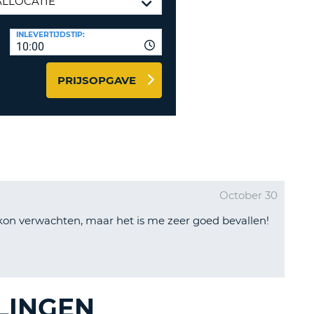
LETTER
UREAUS & AFFILIATES
INLEVERTIJDSTIP:
INSTE
TWOORD
10:00
EN
IER INLOGGEN
LANDS
PRIJSOPGAVE
L
INSTE
ER
October 30
INSTE
n kon verwachten, maar het is me zeer goed bevallen!
AL
LINGEN