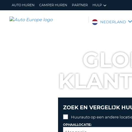
AUTO HUREN
CAMPER HUREN
PARTNER
HULP
AUTO
NEDERLAND
EUROPE
AUTO
HUREN
GLO
CAMPER
HUREN
KLAN
PARTNER
HULP
MIJN
BEHEER
ACCOUNT
MIJN
BOEKING
ZOEK EN VERGELIJK HU
NEDERLAND
Huurauto op een andere locatie
OPHAALLOCATIE: