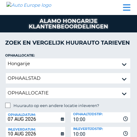
AUTO
AUTO
AUTO
CAMPER
PARTNER
HULP
EUROPE
HUREN
HUREN
HUREN
ALAMO HONGARIJE
N
CAMPER
KLANTENBEOORDELINGEN
NT
HUREN
PARTNER
ZOEK EN VERGELIJK HUURAUTO TARIEVEN
R
HULP
OPHAALLOCATIE:
NG
MIJN
Huurauto
ACCOUNT
op
BEHEER
een
MIJN
andere
BOEKING
locatie
inleveren?
NEDERLAND
Huurauto op een andere locatie inleveren?
INLEVERLOCATIE:
OPHAALTIJDSTIP:
OPHAALDATUM:
10:00
INLEVERTIJDSTIP:
INLEVERDATUM:
10:00