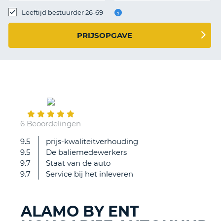
TO
Leeftijd bestuurder 26-69
N
PRIJSOPGAVE
S
July
30
6 Beoordelingen
9.5
prijs-kwaliteitverhouding
Super
9.5
De baliemedewerkers
service.
9.7
Staat van de auto
Zeer
9.7
Service bij het inleveren
vriendelijk
personeel
ALAMO BY ENT
T