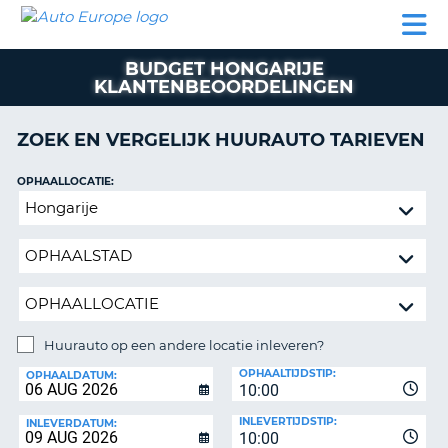
AUTO
AUTO
AUTO
CAMPER
PARTNER
HULP
EUROPE
HUREN
HUREN
HUREN
BUDGET HONGARIJE
N
CAMPER
KLANTENBEOORDELINGEN
NT
HUREN
PARTNER
ZOEK EN VERGELIJK HUURAUTO TARIEVEN
R
HULP
OPHAALLOCATIE:
NG
MIJN
Huurauto
ACCOUNT
op
BEHEER
een
MIJN
andere
BOEKING
locatie
inleveren?
NEDERLAND
Huurauto op een andere locatie inleveren?
INLEVERLOCATIE:
OPHAALTIJDSTIP:
OPHAALDATUM:
10:00
INLEVERTIJDSTIP:
INLEVERDATUM:
10:00