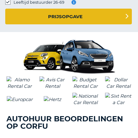
TO
Leeftijd bestuurder 26-69
N
PRIJSOPGAVE
S
AUTOHUUR BEOORDELINGEN
OP CORFU
T