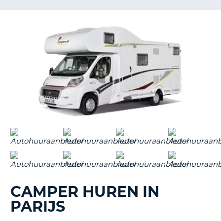
TO
N
S
CAMPER HUREN IN
PARIJS
T