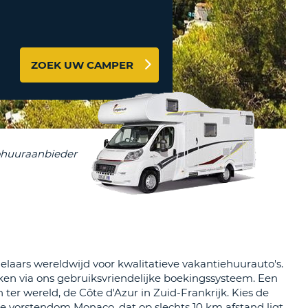
LETTER
UREAUS & AFFILIATES
INSTE
TWOORD
EN
IER INLOGGEN
ZOEK UW CAMPER
LANDS
L
INSTE
ER
INSTE
AL
elaars wereldwijd voor kwalitatieve vakantiehuurauto's.
ken via ons gebruiksvriendelijke boekingssysteem. Een
ter wereld, de Côte d'Azur in Zuid-Frankrijk. Kies de
ze vorstendom Monaco, dat op slechts 10 km afstand ligt,