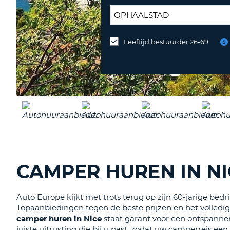
INLEVERLOCATIE:
Leeftijd bestuurder 26-69
Huurauto
op
een
andere
locatie
inleveren?
CAMPER HUREN IN NI
Auto Europe kijkt met trots terug op zijn 60-jarige bed
Topaanbiedingen tegen de beste prijzen en het volledig
camper
huren
in Nice
staat garant voor een ontspannen 
juiste uitrusting die bij u past, zodat uw camperreis e