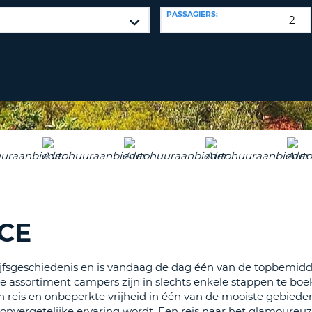
ÉÉN
PASSAGIERS:
HOOFD
REISB
TENM
WACH
WIJZIG
H
ÉÉN
NEDER
TEKEN
CANCE
IN
HET
KLEIN
TENM
ÉÉN
NUMM
TENM
ÉÉN
CE
SPECIA
TEKEN
rijfsgeschiedenis en is vandaag de dag één van de topbemidd
e assortiment campers zijn in slechts enkele stappen te boe
reis en onbeperkte vrijheid in één van de mooiste gebieden 
en onvergetelijke ervaring wordt. Een reis naar het glamoureu