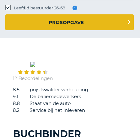
TO
Leeftijd bestuurder 26-69
N
PRIJSOPGAVE
S
September
25
12 Beoordelingen
8.5
prijs-kwaliteitverhouding
Goede
9.1
De baliemedewerkers
auto,
8.8
Staat van de auto
prima
8.2
Service bij het inleveren
p/k
verhouding,
prettige
BUCHBINDER
ontvangst.
T