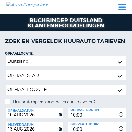
AUTO
AUTO
AUTO
CAMPER
PARTNER
HULP
EUROPE
HUREN
HUREN
HUREN
BUCHBINDER DUITSLAND
N
CAMPER
KLANTENBEOORDELINGEN
NT
HUREN
PARTNER
ZOEK EN VERGELIJK HUURAUTO TARIEVEN
R
HULP
OPHAALLOCATIE:
NG
MIJN
Huurauto
ACCOUNT
op
BEHEER
een
MIJN
andere
BOEKING
locatie
inleveren?
NEDERLAND
Huurauto op een andere locatie inleveren?
INLEVERLOCATIE:
OPHAALTIJDSTIP:
OPHAALDATUM:
10:00
INLEVERTIJDSTIP:
INLEVERDATUM:
10:00