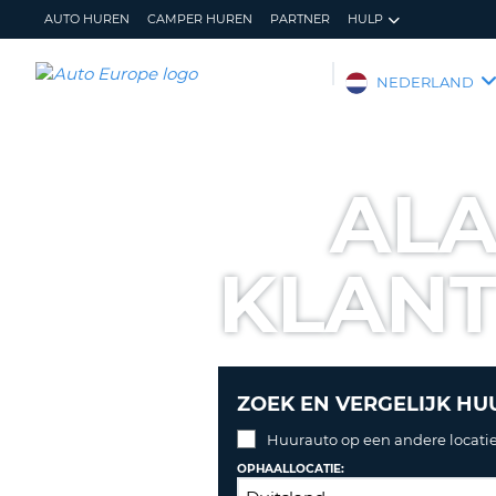
AUTO HUREN
CAMPER HUREN
PARTNER
HULP
AUTO
NEDERLAND
EUROPE
AUTO
HUREN
ALA
CAMPER
HUREN
KLAN
PARTNER
HULP
MIJN
BEHEER
ACCOUNT
MIJN
BOEKING
ZOEK EN VERGELIJK HU
NEDERLAND
Huurauto op een andere locatie
OPHAALLOCATIE: