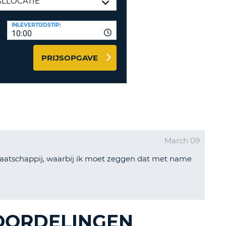
LETTER
UREAUS & AFFILIATES
INLEVERTIJDSTIP:
INSTE
TWOORD
10:00
EN
IER INLOGGEN
LANDS
PRIJSOPGAVE
L
INSTE
ER
March 09
INSTE
maatschappij, waarbij ik moet zeggen dat met name
AL
OORDELINGEN