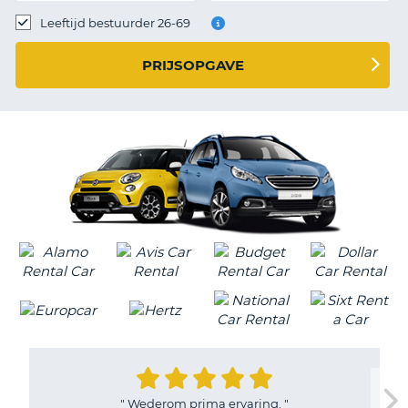
TO
Leeftijd bestuurder 26-69
N
PRIJSOPGAVE
S
"
Wederom prima ervaring.
"
T