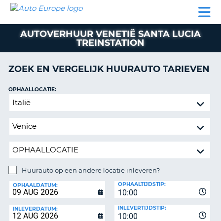
AUTO
AUTO
AUTO
CAMPER
PARTNER
HULP
EUROPE
HUREN
HUREN
HUREN
AUTOVERHUUR VENETIË SANTA LUCIA
N
CAMPER
TREINSTATION
NT
HUREN
PARTNER
ZOEK EN VERGELIJK HUURAUTO TARIEVEN
R
HULP
OPHAALLOCATIE:
NG
MIJN
Huurauto
ACCOUNT
op
BEHEER
een
MIJN
andere
BOEKING
locatie
inleveren?
NEDERLAND
Huurauto op een andere locatie inleveren?
INLEVERLOCATIE:
OPHAALTIJDSTIP:
OPHAALDATUM:
10:00
INLEVERTIJDSTIP:
INLEVERDATUM:
10:00