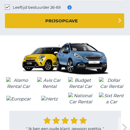
TO
Leeftijd bestuurder 26-69
N
PRIJSOPGAVE
S
"
Ik ben een oude klant, gewoon prettig.
"
T