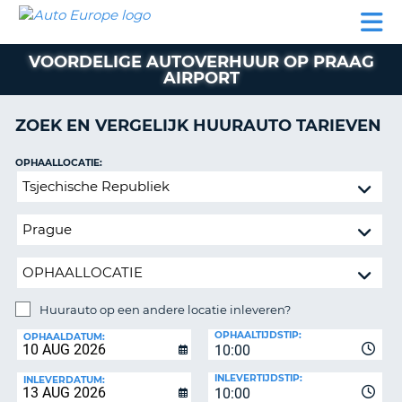
AUTO
AUTO
AUTO
CAMPER
PARTNER
HULP
EUROPE
HUREN
HUREN
HUREN
VOORDELIGE AUTOVERHUUR OP PRAAG
N
CAMPER
AIRPORT
NT
HUREN
PARTNER
ZOEK EN VERGELIJK HUURAUTO TARIEVEN
R
HULP
OPHAALLOCATIE:
NG
MIJN
Huurauto
ACCOUNT
op
BEHEER
een
MIJN
andere
BOEKING
locatie
inleveren?
NEDERLAND
Huurauto op een andere locatie inleveren?
INLEVERLOCATIE:
OPHAALTIJDSTIP:
OPHAALDATUM:
10:00
INLEVERTIJDSTIP:
INLEVERDATUM:
10:00