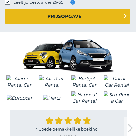
TO
Leeftijd bestuurder 26-69
N
PRIJSOPGAVE
S
"
Goede gemakkelijke boeking
"
T