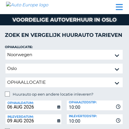
AUTO
AUTO
AUTO
CAMPER
PARTNER
HULP
EUROPE
HUREN
HUREN
HUREN
VOORDELIGE AUTOVERHUUR IN OSLO
N
CAMPER
NT
HUREN
ZOEK EN VERGELIJK HUURAUTO TARIEVEN
PARTNER
R
HULP
OPHAALLOCATIE:
NG
Huurauto
MIJN
op
ACCOUNT
een
BEHEER
andere
MIJN
locatie
BOEKING
inleveren?
NEDERLAND
Huurauto op een andere locatie inleveren?
INLEVERLOCATIE:
OPHAALTIJDSTIP:
OPHAALDATUM:
10:00
INLEVERTIJDSTIP:
INLEVERDATUM:
10:00