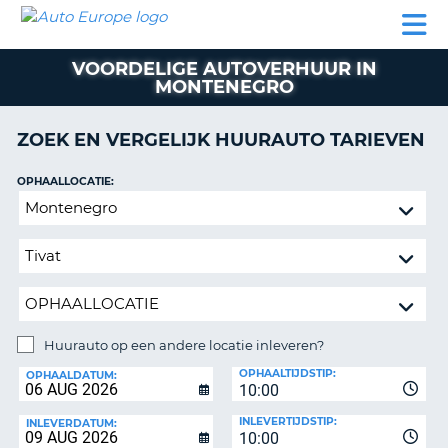
AUTO
AUTO
AUTO
CAMPER
PARTNER
HULP
EUROPE
HUREN
HUREN
HUREN
VOORDELIGE AUTOVERHUUR IN
N
CAMPER
MONTENEGRO
NT
HUREN
PARTNER
ZOEK EN VERGELIJK HUURAUTO TARIEVEN
R
HULP
OPHAALLOCATIE:
NG
MIJN
Huurauto
ACCOUNT
op
BEHEER
een
MIJN
andere
BOEKING
locatie
inleveren?
NEDERLAND
Huurauto op een andere locatie inleveren?
INLEVERLOCATIE:
OPHAALTIJDSTIP:
OPHAALDATUM:
10:00
INLEVERTIJDSTIP:
INLEVERDATUM:
10:00